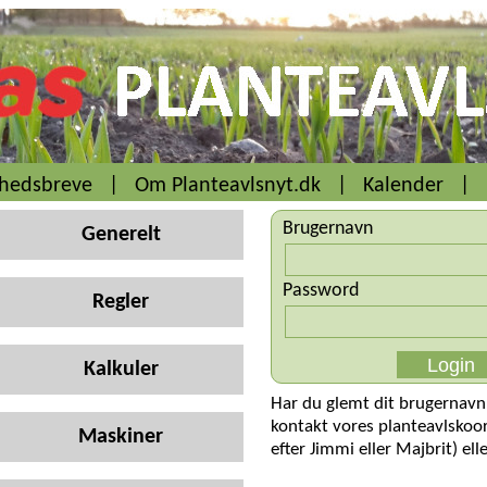
yhedsbreve
|
Om Planteavlsnyt.dk
|
Kalender
|
Brugernavn
Generelt
Password
Regler
Kalkuler
Har du glemt dit brugernavn
kontakt vores planteavlskoo
Maskiner
efter Jimmi eller Majbrit) ell