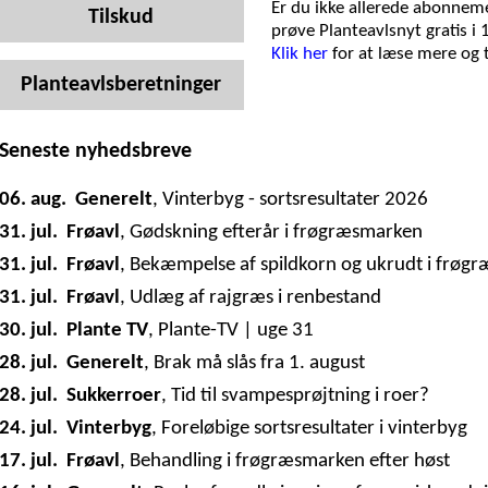
Er du ikke allerede abonneme
Tilskud
prøve Planteavlsnyt gratis i 
Klik her
for at læse mere og
Planteavlsberetninger
Seneste nyhedsbreve
06. aug.
Generelt
,
Vinterbyg - sortsresultater 2026
31. jul.
Frøavl
,
Gødskning efterår i frøgræsmarken
31. jul.
Frøavl
,
Bekæmpelse af spildkorn og ukrudt i frøg
31. jul.
Frøavl
,
Udlæg af rajgræs i renbestand
30. jul.
Plante TV
,
Plante-TV | uge 31
28. jul.
Generelt
,
Brak må slås fra 1. august
28. jul.
Sukkerroer
,
Tid til svampesprøjtning i roer?
24. jul.
Vinterbyg
,
Foreløbige sortsresultater i vinterbyg
17. jul.
Frøavl
,
Behandling i frøgræsmarken efter høst