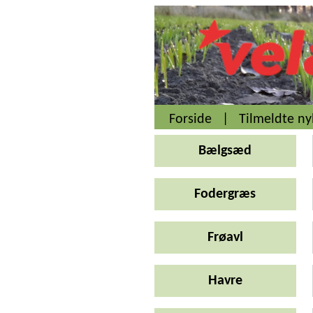
Forside
|
Tilmeldte n
Bælgsæd
Fodergræs
Frøavl
Havre