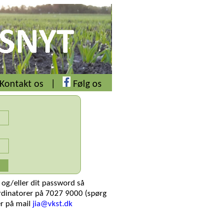
Kontakt os
|
Følg os
 og/eller dit password så
rdinatorer på 7027 9000 (spørg
er på mail
jia@vkst.dk