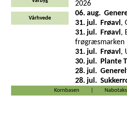
Vårbyg
2026
06. aug.
Genere
Vårhvede
31. jul.
Frøavl
,
31. jul.
Frøavl
,
frøgræsmarken
31. jul.
Frøavl
,
30. jul.
Plante 
28. jul.
Generel
28. jul.
Sukkerr
Kornbasen
|
Nabotaks