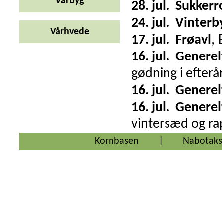
Vårbyg
28. jul.
Sukkerr
24. jul.
Vinterb
Vårhvede
17. jul.
Frøavl
,
16. jul.
Generel
gødning i efterå
16. jul.
Generel
16. jul.
Generel
vintersæd og rap
Kornbasen
|
Nabotaks