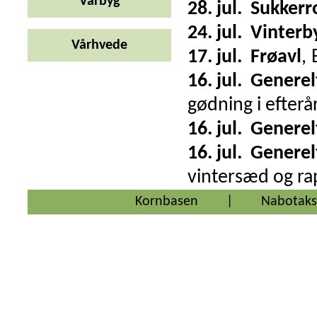
Vårbyg
28. jul.
Sukkerr
24. jul.
Vinterb
Vårhvede
17. jul.
Frøavl
,
16. jul.
Generel
gødning i efterå
16. jul.
Generel
16. jul.
Generel
vintersæd og rap
Kornbasen
|
Nabotaks