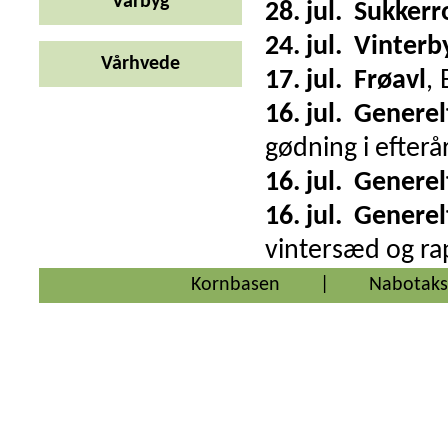
Vårbyg
28. jul.
Sukkerr
24. jul.
Vinterb
Vårhvede
17. jul.
Frøavl
,
16. jul.
Generel
gødning i efterå
16. jul.
Generel
16. jul.
Generel
vintersæd og rap
Kornbasen
|
Nabotaks