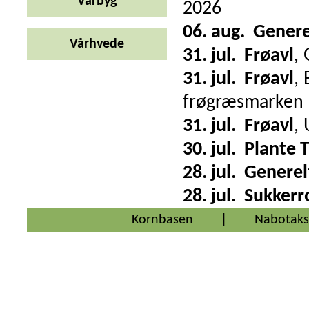
Vårbyg
2026
06. aug.
Genere
Vårhvede
31. jul.
Frøavl
,
31. jul.
Frøavl
,
frøgræsmarken
31. jul.
Frøavl
,
30. jul.
Plante 
28. jul.
Generel
28. jul.
Sukkerr
Kornbasen
|
Nabotaks