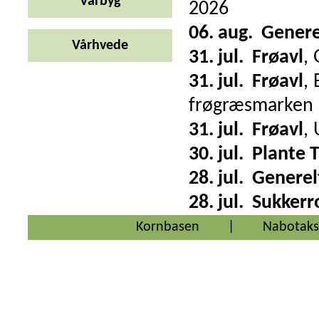
Vårbyg
2026
06. aug.
Genere
Vårhvede
31. jul.
Frøavl
,
31. jul.
Frøavl
,
frøgræsmarken
31. jul.
Frøavl
,
30. jul.
Plante 
28. jul.
Generel
28. jul.
Sukkerr
Kornbasen
|
Nabotaks