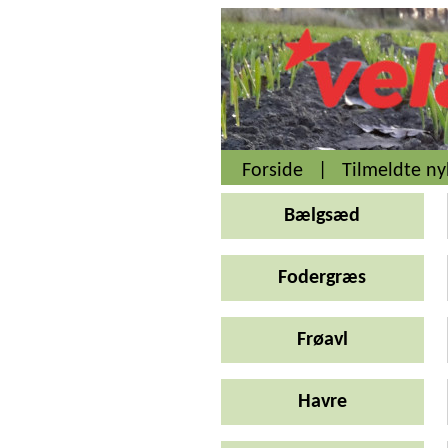
Forside
|
Tilmeldte n
Bælgsæd
Fodergræs
Frøavl
Havre