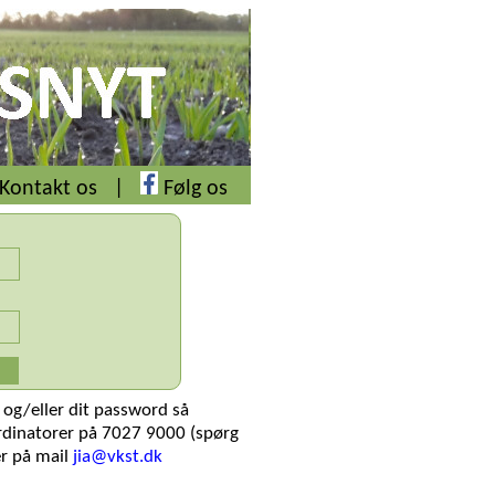
Kontakt os
|
Følg os
 og/eller dit password så
rdinatorer på 7027 9000 (spørg
er på mail
jia@vkst.dk