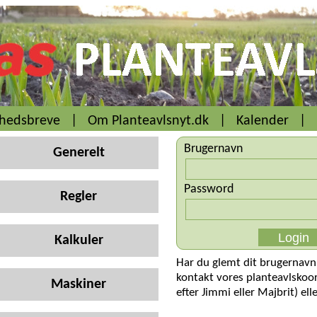
yhedsbreve
|
Om Planteavlsnyt.dk
|
Kalender
|
Brugernavn
Generelt
Password
Regler
Kalkuler
Har du glemt dit brugernavn
kontakt vores planteavlskoo
Maskiner
efter Jimmi eller Majbrit) ell