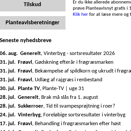
Er du ikke allerede abonneme
Tilskud
prøve Planteavlsnyt gratis i 
Klik her
for at læse mere og
Planteavlsberetninger
Seneste nyhedsbreve
06. aug.
Generelt
,
Vinterbyg - sortsresultater 2026
31. jul.
Frøavl
,
Gødskning efterår i frøgræsmarken
31. jul.
Frøavl
,
Bekæmpelse af spildkorn og ukrudt i frøg
31. jul.
Frøavl
,
Udlæg af rajgræs i renbestand
30. jul.
Plante TV
,
Plante-TV | uge 31
28. jul.
Generelt
,
Brak må slås fra 1. august
28. jul.
Sukkerroer
,
Tid til svampesprøjtning i roer?
24. jul.
Vinterbyg
,
Foreløbige sortsresultater i vinterbyg
17. jul.
Frøavl
,
Behandling i frøgræsmarken efter høst