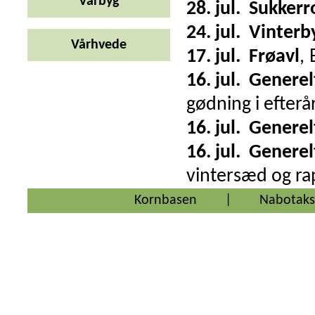
Vårbyg
28. jul.
Sukkerr
24. jul.
Vinterb
Vårhvede
17. jul.
Frøavl
,
16. jul.
Generel
gødning i efterå
16. jul.
Generel
16. jul.
Generel
vintersæd og rap
Kornbasen
|
Nabotaks