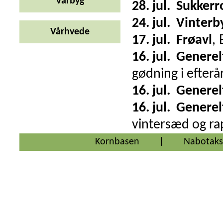
Vårbyg
28. jul.
Sukkerr
24. jul.
Vinterb
Vårhvede
17. jul.
Frøavl
,
16. jul.
Generel
gødning i efterå
16. jul.
Generel
16. jul.
Generel
vintersæd og rap
Kornbasen
|
Nabotaks