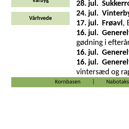
Vårbyg
28. jul.
Sukkerr
24. jul.
Vinterb
Vårhvede
17. jul.
Frøavl
,
16. jul.
Generel
gødning i efterå
16. jul.
Generel
16. jul.
Generel
vintersæd og rap
Kornbasen
|
Nabotaks